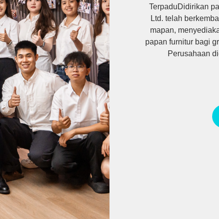
TerpaduDidirikan pa
Ltd. telah berkemb
mapan, menyediakan s
papan furnitur bagi g
Perusahaan di
bangunanTerpadu