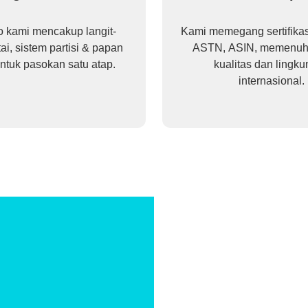
io kami mencakup langit-
Kami memegang sertifika
ntai, sistem partisi & papan
ASTN, ASIN, memenuhi
 untuk pasokan satu atap.
kualitas dan lingk
internasional.