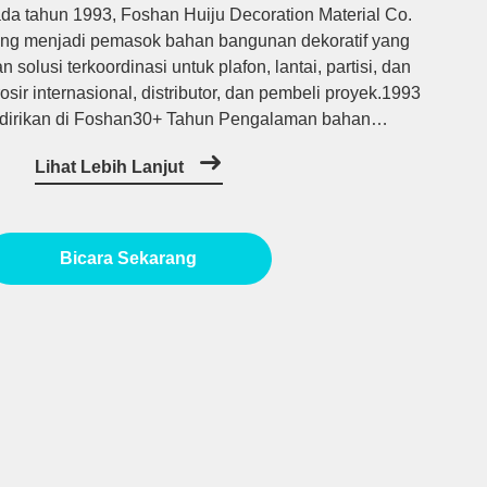
da tahun 1993, Foshan Huiju Decoration Material Co.
ang menjadi pemasok bahan bangunan dekoratif yang
olusi terkoordinasi untuk plafon, lantai, partisi, dan
rosir internasional, distributor, dan pembeli proyek.1993
dirikan di Foshan30+ Tahun Pengalaman bahan
 Pasokan plafon, lantai, dan partisiFoshan Huiju
Lihat Lebih Lanjut
Decoration Material Co. ...
Bicara Sekarang