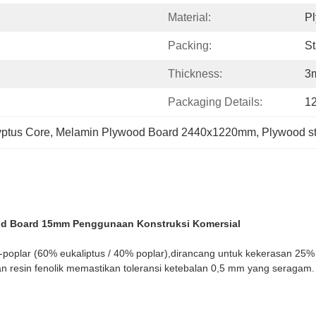
Material:
P
Packing:
St
Thickness:
3
Packaging Details:
1
yptus Core
, 
Melamin Plywood Board 2440x1220mm
, 
Plywood st
od Board 15mm Penggunaan Konstruksi Komersial
-poplar (60% eukaliptus / 40% poplar),dirancang untuk kekerasan 25% leb
n resin fenolik memastikan toleransi ketebalan 0,5 mm yang seragam.