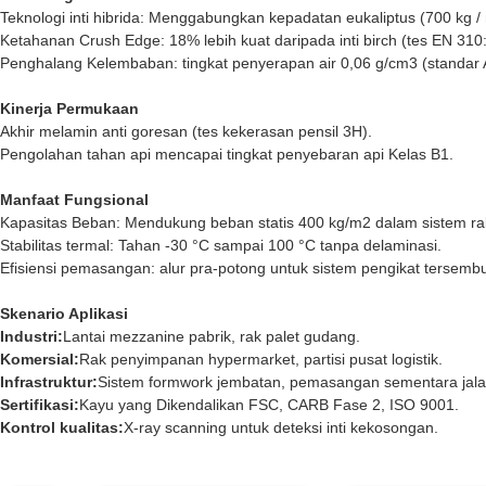
Teknologi inti hibrida: Menggabungkan kepadatan eukaliptus (700 kg / 
Ketahanan Crush Edge: 18% lebih kuat daripada inti birch (tes EN 3
Penghalang Kelembaban: tingkat penyerapan air 0,06 g/cm3 (standa
Kinerja Permukaan
Akhir melamin anti goresan (tes kekerasan pensil 3H).
Pengolahan tahan api mencapai tingkat penyebaran api Kelas B1.
Manfaat Fungsional
Kapasitas Beban: Mendukung beban statis 400 kg/m2 dalam sistem ra
Stabilitas termal: Tahan -30 °C sampai 100 °C tanpa delaminasi.
Efisiensi pemasangan: alur pra-potong untuk sistem pengikat tersembu
Skenario Aplikasi
Industri:
Lantai mezzanine pabrik, rak palet gudang.
Komersial:
Rak penyimpanan hypermarket, partisi pusat logistik.
Infrastruktur:
Sistem formwork jembatan, pemasangan sementara jala
Sertifikasi:
Kayu yang Dikendalikan FSC, CARB Fase 2, ISO 9001.
Kontrol kualitas:
X-ray scanning untuk deteksi inti kekosongan.