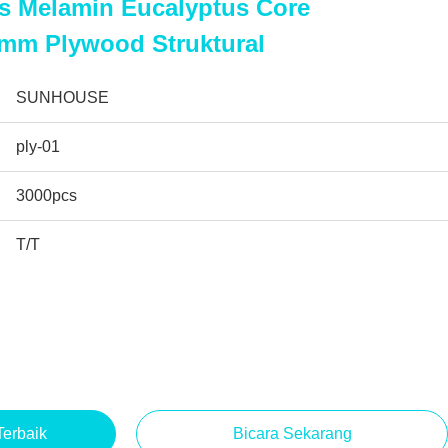
s Melamin Eucalyptus Core
mm Plywood Struktural
SUNHOUSE
ply-01
3000pcs
T/T
erbaik
Bicara Sekarang