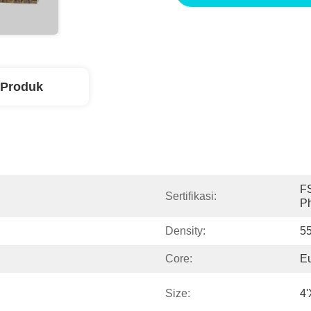
 Produk
F
Sertifikasi:
Ph
Density:
5
Core:
E
Size:
4'