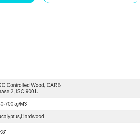
SC Controlled Wood, CARB 
ase 2, ISO 9001.
50-700kg/m3
ucalyptus,Hardwood
x8'