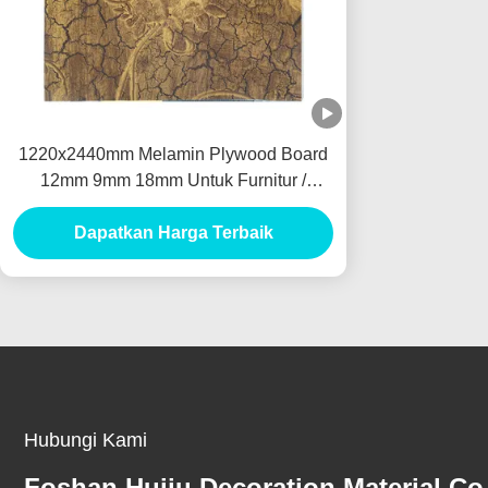
1220x2440mm Melamin Plywood Board
12mm 9mm 18mm Untuk Furnitur /
Komersial
Dapatkan Harga Terbaik
Hubungi Kami
Foshan Huiju Decoration Material Co