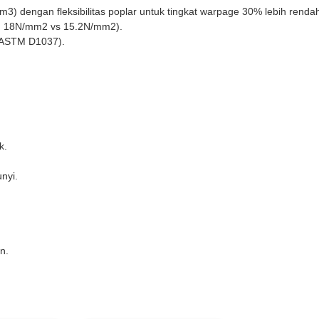
m3) dengan fleksibilitas poplar untuk tingkat warpage 30% lebih renda
10: 18N/mm2 vs 15.2N/mm2).
r ASTM D1037).
k.
nyi.
n.